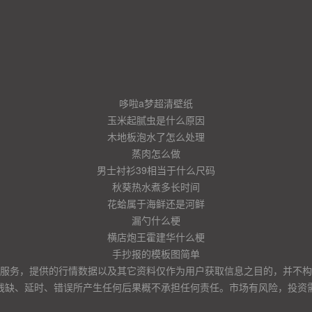
哆啦a梦超清壁纸
玉米起腻虫是什么原因
木地板泡水了怎么处理
蒸肉怎么做
男士衬衫39相当于什么尺码
秋葵热水煮多长时间
花蛤属于海鲜还是河鲜
漏勺什么梗
横店炮王霍建华什么梗
手抄报的模板图简单
服务，提供的行情数据以及其它资料仅作为用户获取信息之目的，并不构
残缺、延时、错误所产生任何后果概不承担任何责任。市场有风险，投资